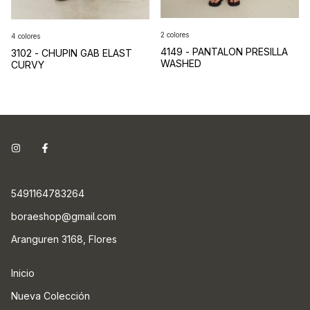
2 colores
4 colores
4149 - PANTALON PRESILLA
3102 - CHUPIN GAB ELAST
WASHED
CURVY
5491164783264
boraeshop@gmail.com
Aranguren 3168, Flores
Inicio
Nueva Colección