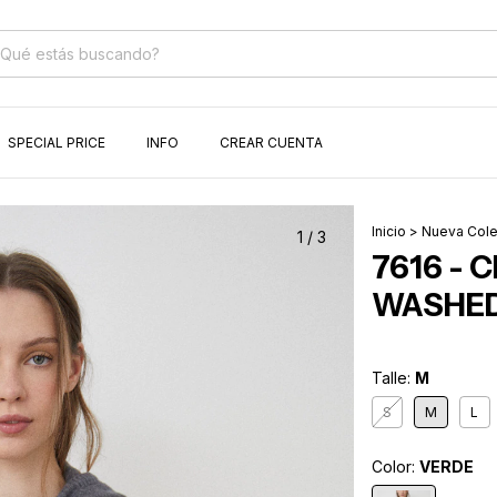
SPECIAL PRICE
INFO
CREAR CUENTA
Inicio
>
Nueva Cole
1
/
3
7616 -
WASHE
Talle:
M
S
M
L
Color:
VERDE